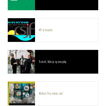
MT w Izraelu
Trzech, którzy są muzyką
Motion Trio mówi „nie”