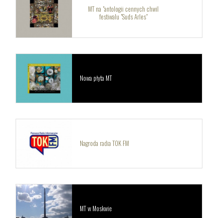
MT na "antologii cennych chwil
festiwalu "Suds Arles"
Nowa płyta MT
Nagroda radia TOK FM
MT w Moskwie