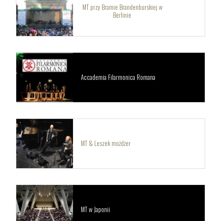
MT przy Bramie Brandenburskiej w
Berlinie
Accademia Filarmonica Romana
MT & Leszek możdżer
MT w Japonii