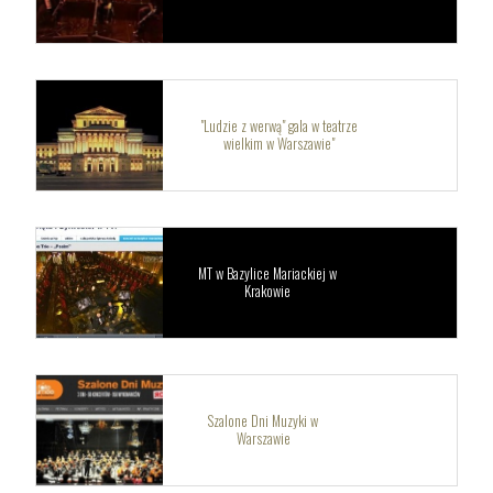
"Ludzie z werwą" gala w teatrze
wielkim w Warszawie"
MT w Bazylice Mariackiej w
Krakowie
Szalone Dni Muzyki w
Warszawie