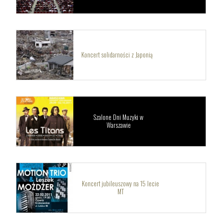
Koncert solidarności z Japonią
Szalone Dni Muzyki w
Warszawie
Koncert jubileuszowy na 15 lecie
MT