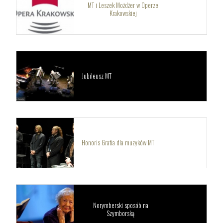
MT i Leszek Możdżer w Operze
Krakowskiej
Jubileusz MT
Honoris Gratia dla muzyków MT
Norymberski sposób na
Szymborską