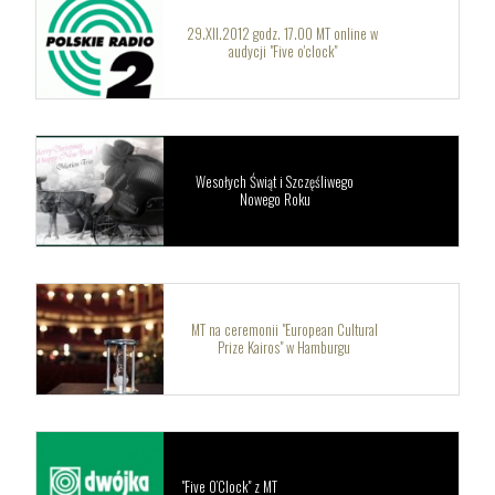
29.XII.2012 godz. 17.00 MT online w
audycji "Five o'clock"
Wesołych Świąt i Szczęśliwego
Nowego Roku
MT na ceremonii "European Cultural
Prize Kairos" w Hamburgu
"Five O’Clock" z MT