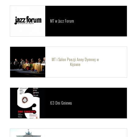
MT w Jazz Forum
MT i Salon Poezji Anny Dymnej w
Kijowie
63 Dni Gniewu