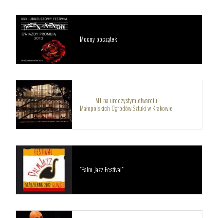
Mocny początek
MT na uroczystym otwarciu
Małopolskich Ogrodów Sztuki w Krakowie
"Palm Jazz Festival"