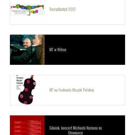
Transatlantyk 2012
MT w Wilnie
MT na Festiwalu Muzyki Polskiej
Gdańsk, koncert Michaela Nymana na
Ołowiance