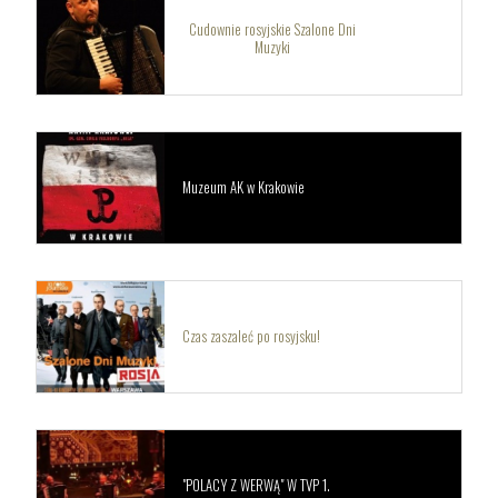
Cudownie rosyjskie Szalone Dni
Muzyki
Muzeum AK w Krakowie
Czas zaszaleć po rosyjsku!
"POLACY Z WERWĄ" W TVP 1.