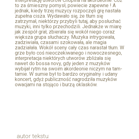
interpretację utworów Chopina na akordeonie. Cóż
to za śmieszny pomysł, powiecie zapewne ! A
jednak, kiedy trzej muzycy rozpoczęli grę nastała
zupełna cisza. Wydawało się, że tłum się
zatrzymał, niektórzy przybyli tutaj, aby posłuchać
muzyki, inni tylko przechodzili. Jednakże w miarę
jak zespół grał, zbierała się wokół niego coraz
większa grupa słuchaczy. Muzyka intrygowała,
zadziwiała, czasami szokowała, ale magia
zadziałała. Wokół sceny cały czas narastał tłum. W
grze było coś nieoczekiwanego i nowoczesnego,
interpretacja niektórych utworów zbliżała się
nawet do bossa novy, gdy jeden z muzyków
wybijał rytm na swoim akordeonie niczym na tam-
tamie. W sumie był to bardzo oryginalny i udany
koncert, gdyż publiczność nagrodziła muzyków
owacjami na stojąco i burzą oklasków.
autor tekstu: