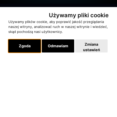
Używamy pliki cookie
Używamy plików cookie, aby poprawić jakość przeglądania
naszej witryny, analizować ruch w naszej witrynie i wiedzieć,
skąd pochodzą nasi użytkownicy.
O zespole
MUZYKA I NUTY
Zmiana
Zgoda
Odmawiam
ustawień
NAGRODY
RECENZJE
Pomoc
KONTAKT
POLITYKA PRYWATNOŚCI
Dla organizatorów
EVENTY