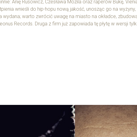
cinnie: Anię Rusowicz, Czesława Mozila oraz raperów Bukę, Vieni
pienia wnieśli do hip-hopu nową jakość, unosząc go na wyżyny, 
a płyta wydana; warto zwrócić uwagę na miasto na okładce, zbud
eonus Records. Druga z firm już zapowiada tę płytę w wersji tylk