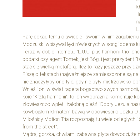
k
I
n
L
Parę dekad temu o świecie i swoim w nim zagubieniu 
Moczulski wpisywał lęki rówieśnych w songi poematu
Teraz, w dobie internetu, "L.U.C. plus harmonii trio" c
podatki czy agent Tomek, jest Bóg, i jest prezydent "
stać się wielką metaforą. Ileż to razy jeszcze przyjdz
Piszę o tekstach (najważniejsze zamieszczone są na d
nie znaczyłyby one tyle, gdy nie były mistrzowsko 
Wnieśli oni w świat rapera bogactwo swych harmonii,
koić "Krztą harmonii", to ich wyobraźnia komentuje kol
złowieszczo wpletli żałobną pieśń "Dobry Jezu a nasz 
kowbojskim klimatem bawią w opowieści o Józku O., 
Miłośnicy Motion Tria rozpoznają tu wiele odległych 
from the street".
Mądra, gorzka, chwilami zabawna płyta dowodzi, że 