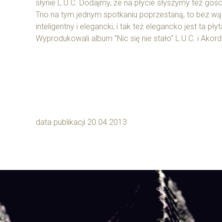
słynie L.U.C. Dodajmy, że na płycie słyszymy też goś
Trio na tym jednym spotkaniu poprzestaną, to bez wąt
inteligentny i elegancki, i tak też elegancko jest t
Wyprodukowali album "Nic się nie stało" L.U.C. i Akord
data publikacji 20.04.2013