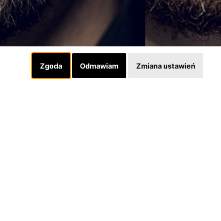
Zgoda
Odmawiam
Zmiana ustawień