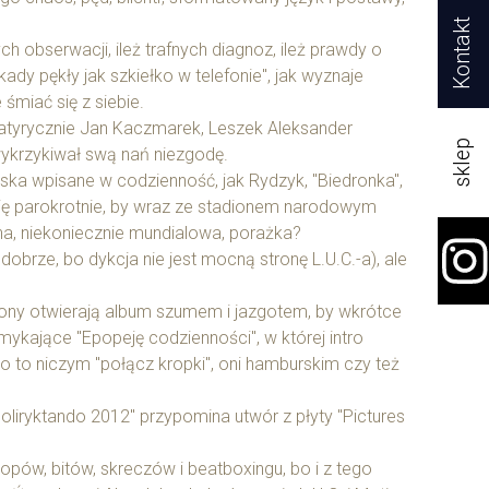
Kontakt
ch obserwacji, ileż trafnych diagnoz, ileż prawdy o
ekady pękły jak szkiełko w telefonie", jak wyznaje
śmiać się z siebie.
 satyrycznie Jan Kaczmarek, Leszek Aleksander
sklep
wykrzykiwał swą nań niezgodę.
jawiska wpisane w codzienność, jak Rydzyk, "Biedronka",
ją się parokrotnie, by wraz ze stadionem narodowym
ejna, niekoniecznie mundialowa, porażka?
obrze, bo dykcja nie jest mocną stronę L.U.C.-a), ale
deony otwierają album szumem i jazgotem, by wkrótce
zamykające "Epopeję codzienności", w której intro
co to niczym "połącz kropki", oni hamburskim czy też
oliryktando 2012" przypomina utwór z płyty "Pictures
ów, bitów, skreczów i beatboxingu, bo i z tego