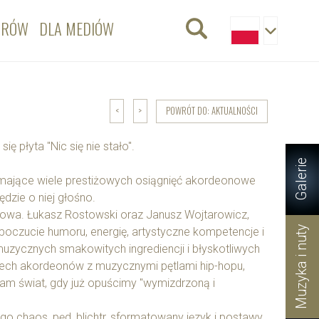
ORÓW
DLA MEDIÓW
POWRÓT DO: AKTUALNOŚCI
<
>
ię płyta "Nic się nie stało".
Galerie
C. i mające wiele prestiżowych osiągnięć akordeonowe
ędzie o niej głośno.
kowa. Łukasz Rostowski oraz Janusz Wojtarowicz,
Muzyka i nuty
, poczucie humoru, energię, artystyczne kompetencje i
uzycznych smakowitych ingrediencji i błyskotliwych
rzech akordeonów z muzycznymi pętlami hip-hopu,
 nam świat, gdy już opuścimy "wymizdrzoną i
 chaos, pęd, blichtr, sformatowany język i postawy,