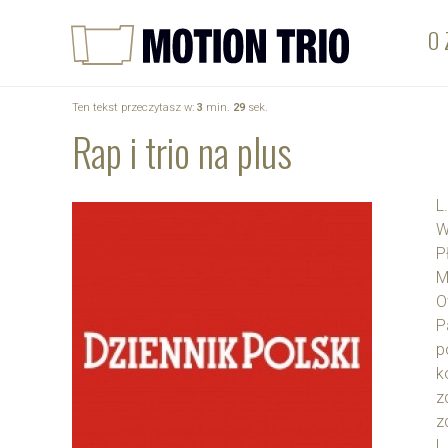
O 
Ten tekst przeczytasz w:
3
min.
29
sek.
Rap i trio na plus
L
W
P
M
O
P
p
k
z
z
L