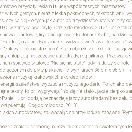
łamstwo brzydoty reklam i ułudę współczesnych miazmatów.
leż w tych gęstych, nieraz z lekka pokręconych, tekstach wnikliwy
as, czy ściślej - o tych, jak autor, po trzydziestce, którym "trzy d
.U.C. w zamykającej płytę "Odzie do młodości 2013". Umie także 
śpiewali bardowie, lirycznie ujmował to Jonasz Kofta, bardziej
 "Exodus", a Jacek Kaczmarski, widząc owe "szwindle świata", 
hce "zakrzyczeć miasta spam". Są tu obrazki z ulic i hoteli, są z
fajny chłop", są nieszczęsne autostrady, i są piłkarze. Przewija
ie nam śpiewać tytułowe "Nic się nie stało", gdy nadarzy się kol
ołączonym do płyty plakacie - o wymiarach 36 cm x 98 cm! - i d
oprawione muzyką krakowskich akordeonistów.
 energii, szaleństwa, wyczucia muzycznego żartu. To ich akor
ejne teksty, to oni wygrywają "nic się nie stało", jakże cierpko 
Panie...", oni oddają beznadzieję jazdy autostradami bez celu, 
oni puentują "Odę do młodości 2013".
i bliskich autocytatów, zauważając na przykład, że zabawne "Rym
można znaleźć harmonię między akordeonami a światem tych loop