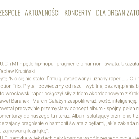
ZESPOLE
AKTUALNOŚCI
KONCERTY
DLA ORGANIZAT
.U.C. i MT - pętle hip-hopu i pragnienie o harmonii świata. Ukazała s
acław Krupiński
łytę "Nic się nie stało" firmują utytułowany i uznany raper L.U.
otion Trio. Płyta - powiedzmy od razu - wybitna; bez wątpienia b
to wrocławski raper połączył siły z triem akordeonowym z Kra
aweł Baranek i Marcin Gałażyn zespolili wrażliwość, inteligencję
owstał precyzyjnie przemyślany concept album - spójny, pełen m
omentarzy do naszego tu i teraz. Album splatający brzmienie t
derzający pragnienie o harmonii świata z pętlami, jakie zakłada
dizajnowaną iluzji łąkę".
.U.C. zamyka w tekstach cały kosmos współczesnego życia - jego