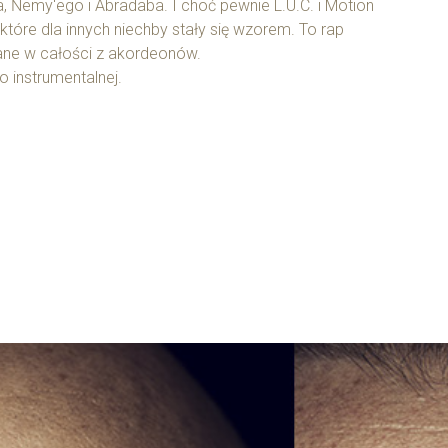
a, Ńemy'ego i Abradaba. I choć pewnie L.U.C. i Motion
które dla innych niechby stały się wzorem. To rap
owane w całości z akordeonów.
o instrumentalnej.