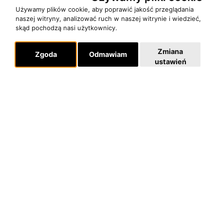
Używamy plików cookie, aby poprawić jakość przeglądania
naszej witryny, analizować ruch w naszej witrynie i wiedzieć,
O zespole
skąd pochodzą nasi użytkownicy.
MUZYKA I NUTY
NAGRODY
Zmiana
Zgoda
Odmawiam
ustawień
RECENZJE
Pomoc
KONTAKT
POLITYKA PRYWATNOŚCI
Dla organizatorów
EVENTY
REPERTUAR KONCERTOWY
PROJEKTY REPERTUAROWE