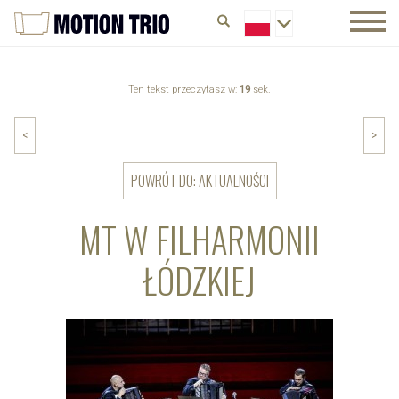
Ten tekst przeczytasz w:
19
sek.
<
>
POWRÓT DO: AKTUALNOŚCI
MT W FILHARMONII
ŁÓDZKIEJ