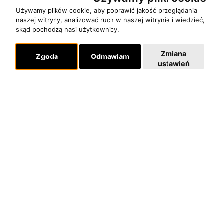
Używamy plików cookie, aby poprawić jakość przeglądania
naszej witryny, analizować ruch w naszej witrynie i wiedzieć,
skąd pochodzą nasi użytkownicy.
Zmiana
Zgoda
Odmawiam
ustawień
O zespole
MUZYKA I NUTY
NAGRODY
RECENZJE
Pomoc
KONTAKT
POLITYKA PRYWATNOŚCI