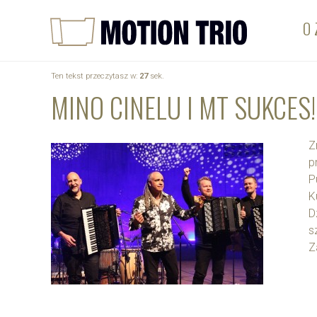
O 
Ten tekst przeczytasz w:
27
sek.
MINO CINELU I MT SUKCES!
Z
p
P
K
D
s
Z