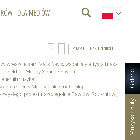
ORÓW
DLA MEDIÓW
POWRÓT DO: AKTUALNOŚCI
<
>
zy wreszcie sam Mails Davis, wspaniały artysta i nasz
 projekt pt. "Happy Sound Session".
Galerie
 energii muzykę.
y Maestro Jerzy Maksymiuk z małżonką.
iezwykłego projektu, szczególnie Pawłowi Rozkrutowi,
Muzyka i nuty