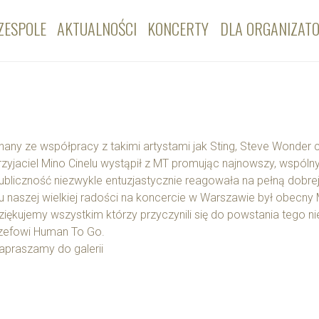
ZESPOLE
AKTUALNOŚCI
KONCERTY
DLA ORGANIZAT
nany ze współpracy z takimi artystami jak Sting, Steve Wonder c
rzyjaciel Mino Cinelu wystąpił z MT promując najnowszy, wspólny
ubliczność niezwykle entuzjastycznie reagowała na pełną dobrej
u naszej wielkiej radości na koncercie w Warszawie był obecn
ziękujemy wszystkim którzy przyczynili się do powstania tego n
zefowi Human To Go.
apraszamy do galerii