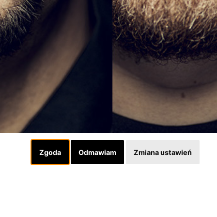
Zgoda
Odmawiam
Zmiana ustawień