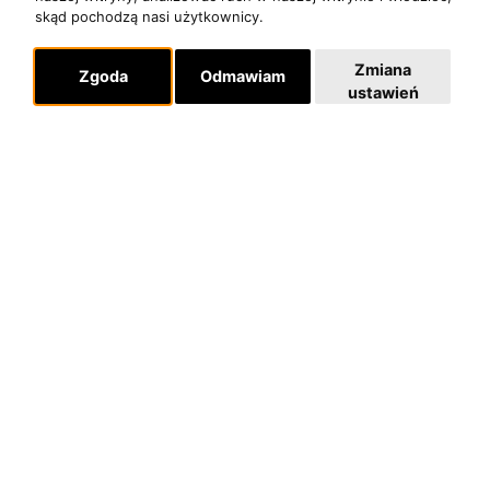
skąd pochodzą nasi użytkownicy.
Zmiana
Zgoda
Odmawiam
ustawień
O zespole
MUZYKA I NUTY
NAGRODY
RECENZJE