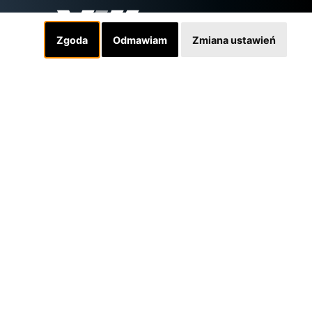
Zgoda
Odmawiam
Zmiana ustawień
Linki
INSTAGRAM
SKLEP