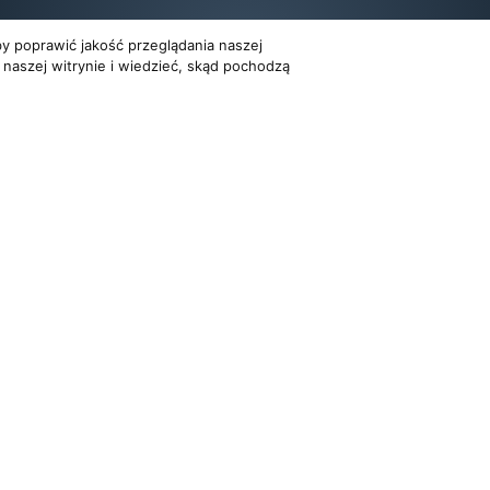
y poprawić jakość przeglądania naszej
 naszej witrynie i wiedzieć, skąd pochodzą
Dla organizatorów
Multimedia
EVENTY
FILMY
ATNOŚCI
REPERTUAR KONCERTOWY
GALERIE
PROJEKTY REPERTUAROWE