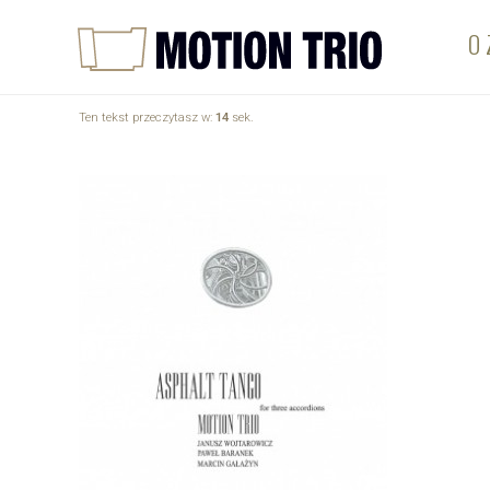
O 
Ten tekst przeczytasz w:
14
sek.