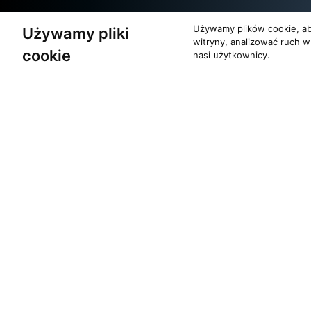
Używamy plików cookie, ab
Używamy pliki
Partnerzy
witryny, analizować ruch w
cookie
nasi użytkownicy.
O zespole
Pomoc
MUZYKA I NUTY
KONTAKT
NAGRODY
POLITYKA PRYW
RECENZJE