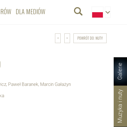
ORÓW
DLA MEDIÓW
POWRÓT DO: NUTY
<
>
O
Galerie
cz, Paweł Baranek, Marcin Gałażyn
Muzyka i nuty
ska