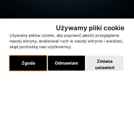
Używamy pliki cookie
Używamy plików cookie, aby poprawić jakość przeglądania
naszej witryny, analizować ruch w naszej witrynie i wiedzieć,
skąd pochodzą nasi użytkownicy.
O zespole
Zmiana
MUZYKA I NUTY
Zgoda
Odmawiam
ustawień
NAGRODY
RECENZJE
Pomoc
KONTAKT
POLITYKA PRYWATNOŚCI