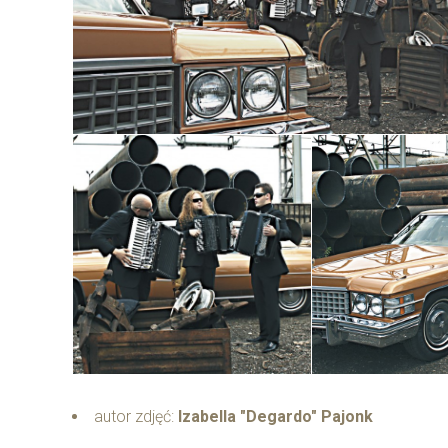
autor zdjęć:
Izabella "Degardo" Pajonk