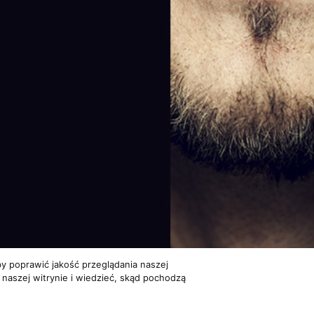
y poprawić jakość przeglądania naszej
 naszej witrynie i wiedzieć, skąd pochodzą