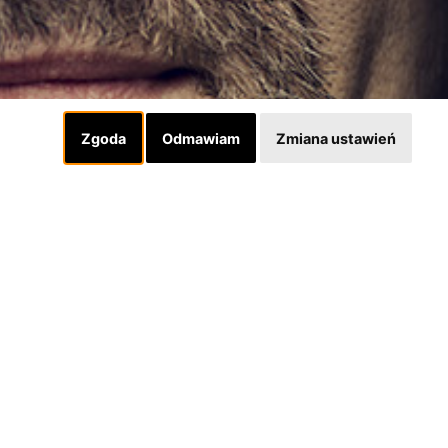
Zgoda
Odmawiam
Zmiana ustawień