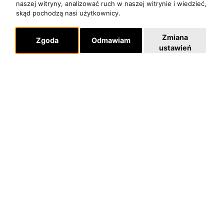
KONTAKT
naszej witryny, analizować ruch w naszej witrynie i wiedzieć,
skąd pochodzą nasi użytkownicy.
POLITYKA PRYWATNOŚCI
Zmiana
Zgoda
Odmawiam
Dla organizatorów
ustawień
EVENTY
REPERTUAR KONCERTOWY
PROJEKTY REPERTUAROWE
Multimedia
FILMY
GALERIE
Linki
INSTAGRAM
SKLEP