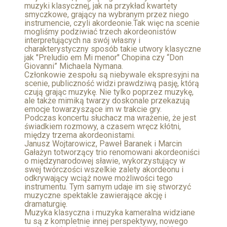
muzyki klasycznej, jak na przykład kwartety
smyczkowe, grający na wybranym przez niego
instrumencie, czyli akordeonie.Tak więc na scenie
mogliśmy podziwiać trzech akordeonistów
interpretujących na swój własny i
charakterystyczny sposób takie utwory klasyczne
jak "Preludio em Mi menor" Chopina czy “Don
Giovanni” Michaela Nymana.
Członkowie zespołu są niebywale ekspresyjni na
scenie, publiczność widzi prawdziwą pasję, którą
czują grając muzykę. Nie tylko poprzez muzykę,
ale także mimiką twarzy doskonale przekazują
emocje towarzyszące im w trakcie gry.
Podczas koncertu słuchacz ma wrażenie, że jest
świadkiem rozmowy, a czasem wręcz kłótni,
między trzema akordeonistami.
Janusz Wojtarowicz, Paweł Baranek i Marcin
Gałażyn totworzący trio renomowani akordeoniści
o międzynarodowej sławie, wykorzystujący w
swej twórczości wszelkie zalety akordeonu i
odkrywający wciąż nowe możliwości tego
instrumentu. Tym samym udaje im się stworzyć
muzyczne spektakle zawierające akcję i
dramaturgię.
Muzyka klasyczna i muzyka kameralna widziane
tu są z kompletnie innej perspektywy, nowego