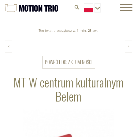
Ten tekst przeczytasz w:
1
min.
23
sek.
<
>
POWRÓT DO: AKTUALNOŚCI
MT W centrum kulturalnym
Belem