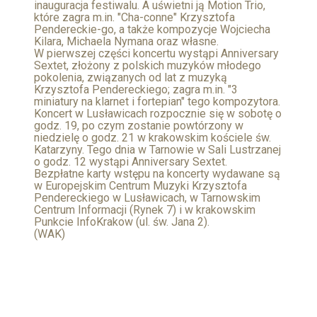
inauguracja festiwalu. A uświetni ją Motion Trio,
które zagra m.in. "Cha-conne" Krzysztofa
Pendereckie-go, a także kompozycje Wojciecha
Kilara, Michaela Nymana oraz własne.
W pierwszej części koncertu wystąpi Anniversary
Sextet, złożony z polskich muzyków młodego
pokolenia, związanych od lat z muzyką
Krzysztofa Pendereckiego; zagra m.in. "3
miniatury na klarnet i fortepian" tego kompozytora.
Koncert w Lusławicach rozpocznie się w sobotę o
godz. 19, po czym zostanie powtórzony w
niedzielę o godz. 21 w krakowskim kościele św.
Katarzyny. Tego dnia w Tarnowie w Sali Lustrzanej
o godz. 12 wystąpi Anniversary Sextet.
Bezpłatne karty wstępu na koncerty wydawane są
w Europejskim Centrum Muzyki Krzysztofa
Pendereckiego w Lusławicach, w Tarnowskim
Centrum Informacji (Rynek 7) i w krakowskim
Punkcie InfoKrakow (ul. św. Jana 2).
(WAK)