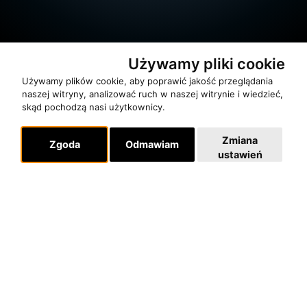
Używamy pliki cookie
Używamy plików cookie, aby poprawić jakość przeglądania
naszej witryny, analizować ruch w naszej witrynie i wiedzieć,
skąd pochodzą nasi użytkownicy.
O zespole
Zmiana
MUZYKA I NUTY
Zgoda
Odmawiam
ustawień
NAGRODY
RECENZJE
Pomoc
KONTAKT
POLITYKA PRYWATNOŚCI