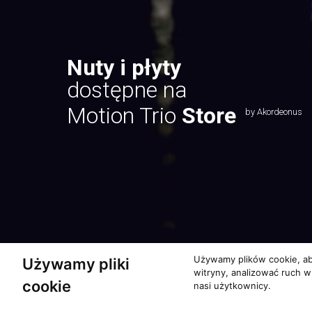
Nuty i płyty
dostępne na
Motion Trio
Store
by Akordeonus
Używamy plików cookie, ab
Używamy pliki
witryny, analizować ruch w
cookie
nasi użytkownicy.