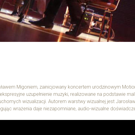
osławem Migoniem, zainicjowany koncertem urodzinowym Motion
ą ekspresyjne uzupełnienie muzyki, realizowane na podstawie m
chomych wizualizacji. Autorem warstwy wizualnej jest Jarosł
ęgując wrażenia daje niezapomniane, audio-wizualne doświadcze