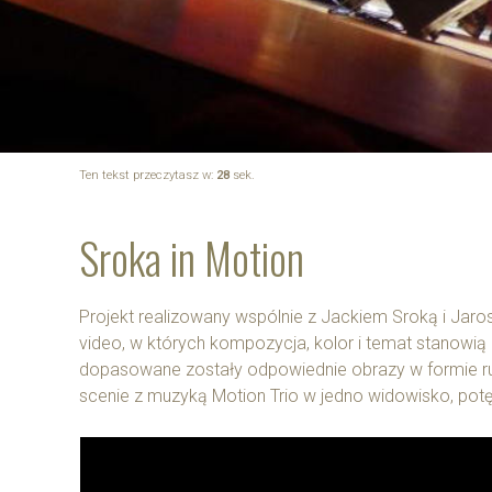
Ten tekst przeczytasz w:
28
sek.
Sroka in Motion
Projekt realizowany wspólnie z Jackiem Sroką i Jar
video, w których kompozycja, kolor i temat stanowi
dopasowane zostały odpowiednie obrazy w formie ru
scenie z muzyką Motion Trio w jedno widowisko, pot