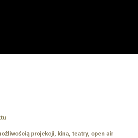
ktu
żliwością projekcji, kina, teatry, open air