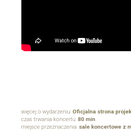
więcej o wydarzeniu:
Oficjalna strona proje
czas trwania koncertu:
80 min
miejsce przeznaczenia:
sale koncertowe z mo