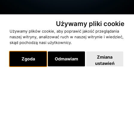
Używamy pliki cookie
Używamy plików cookie, aby poprawić jakość przeglądania
naszej witryny, analizować ruch w naszej witrynie i wiedzieć,
skąd pochodzą nasi użytkownicy.
O zespole
MUZYKA I NUTY
Zmiana
Zgoda
Odmawiam
ustawień
NAGRODY
RECENZJE
Pomoc
KONTAKT
POLITYKA PRYWATNOŚCI
Dla organizatorów