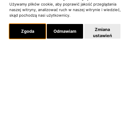
Pomoc
Używamy plików cookie, aby poprawić jakość przeglądania
naszej witryny, analizować ruch w naszej witrynie i wiedzieć,
KONTAKT
skąd pochodzą nasi użytkownicy.
POLITYKA PRYWATNOŚCI
Zmiana
Zgoda
Odmawiam
ustawień
Dla organizatorów
EVENTY
REPERTUAR KONCERTOWY
PROJEKTY REPERTUAROWE
Multimedia
FILMY
GALERIE
Linki
INSTAGRAM