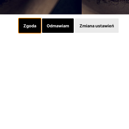
Zgoda
Odmawiam
Zmiana ustawień