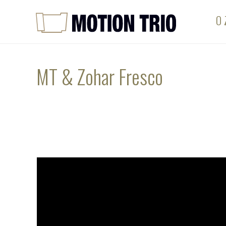
O 
MT & Zohar Fresco