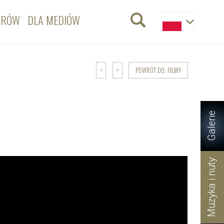
ORÓW
DLA MEDIÓW
POWRÓT DO: FILMY
<
>
Galerie
Muzyka i nuty