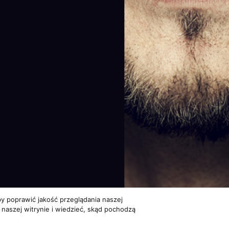
y poprawić jakość przeglądania naszej
 naszej witrynie i wiedzieć, skąd pochodzą