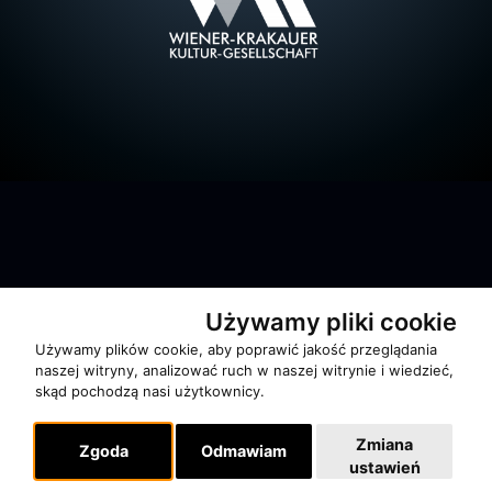
O zespole
Używamy pliki cookie
MUZYKA I NUTY
Używamy plików cookie, aby poprawić jakość przeglądania
naszej witryny, analizować ruch w naszej witrynie i wiedzieć,
NAGRODY
skąd pochodzą nasi użytkownicy.
RECENZJE
Zmiana
Zgoda
Odmawiam
ustawień
Pomoc