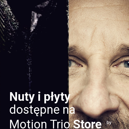
Nuty i płyty
dostępne na
Motion Trio
Store
by