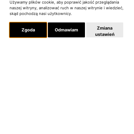
Używamy plików cookie, aby poprawić jakość przeglądania
naszej witryny, analizować ruch w naszej witrynie i wiedzieć,
skąd pochodzą nasi użytkownicy.
Zmiana
Zgoda
Odmawiam
ustawień
O zespole
MUZYKA I NUTY
NAGRODY
RECENZJE
Pomoc
KONTAKT
POLITYKA PRYWATNOŚCI