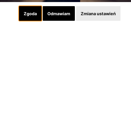
Zgoda
Odmawiam
Zmiana ustawień