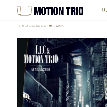
O 
Ten tekst przeczytasz w:
1
min.
22
sek.