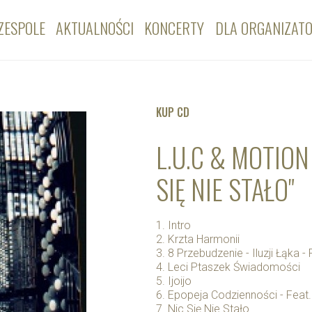
ZESPOLE
AKTUALNOŚCI
KONCERTY
DLA ORGANIZAT
KUP CD
L.U.C & MOTION
SIĘ NIE STAŁO"
1. Intro
2. Krzta Harmonii
3. 8 Przebudzenie - Iluzji Łąka 
4. Leci Ptaszek Świadomości
5. Ijoijo
6. Epopeja Codzienności - Feat.
7. Nic Się Nie Stało