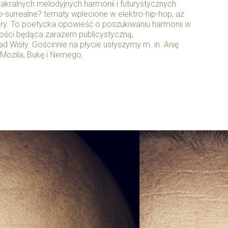
akralnych melodyjnych harmonii i futurystycznych
o-surrealne? tematy wplecione w elektro-hip-hop, aż
ery. To poetycka opowieść o poszukiwaniu harmonii w
tości będąca zarazem publicystyczną,
Wisły. Gościnnie na płycie usłyszymy m. in. Anię
Mozila, Bukę i Ńemego.