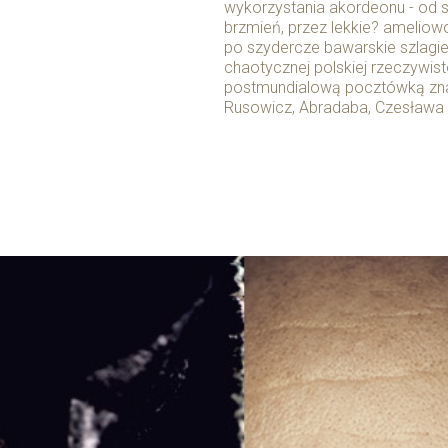
wykorzystania akordeonu - od s
brzmień, przez lekkie? ameliow
po szydercze bawarskie szlagi
chaotycznej polskiej rzeczywis
postmundialową pocztówką znad 
Rusowicz, Abradaba, Czesława 