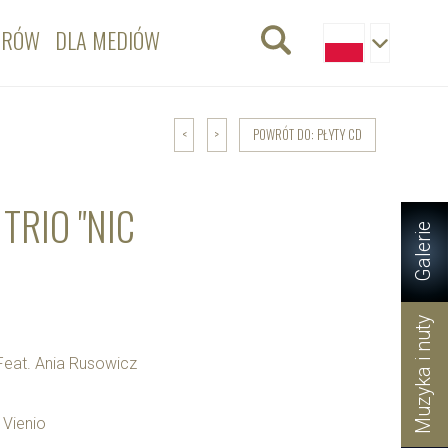
ORÓW
DLA MEDIÓW
POWRÓT DO: PŁYTY CD
<
>
 TRIO "NIC
Galerie
Muzyka i nuty
- Feat. Ania Rusowicz
 Vienio