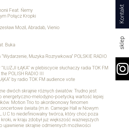
Kontakt
monii Feat. Ńemy
czym Połącz Kropki
Czesław Mozil, Abradab, Vienio
sklep
at. Buka
ia "Wydarzenie, Muzyka Rozrywkowa" POLSKIE RADIO
 "ILUZJI ŁĄKA" w plebiscycie słuchaczy radia TOK FM
 the POLISH RADIO III
I ŁĄKA" by radio TOK FM audience vote
ne dwóch skrajnie różnych światów. Trudno jest
go energetyczno-melodyjno-poetycką wartość lepiej
ników. Motion Trio to akordeonowy fenomen
 koncertowe świata (m.in. Carnegie Hall w Nowym
L.U.C to niedefiniowalny twórca, który choć poza
kroki, w kraju zdobył już większość ważniejszych
to ujawnienie skrajnie odmiennych możliwości