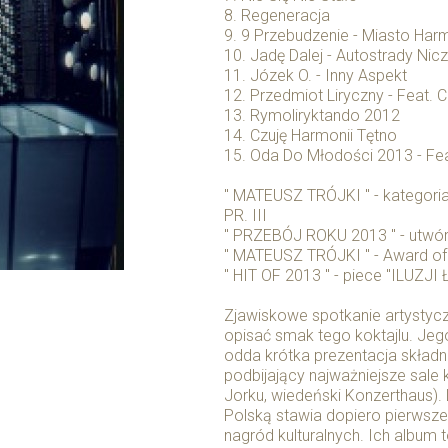
8. Regeneracja
9. 9 Przebudzenie - Miasto Har
10. Jadę Dalej - Autostrady Ni
11. Józek O. - Inny Aspekt
12. Przedmiot Liryczny - Feat. 
13. Rymoliryktando 2012
14. Czuję Harmonii Tętno
15. Oda Do Młodości 2013 - Fe
" MATEUSZ TRÓJKI " - kategor
PR. III
" PRZEBÓJ ROKU 2013 " - utwór
" MATEUSZ TRÓJKI " - Award of
" HIT OF 2013 " - piece "ILUZJ
Zjawiskowe spotkanie artystycz
opisać smak tego koktajlu. Je
odda krótka prezentacja skład
podbijający najważniejsze sale
Jorku, wiedeński Konzerthaus). 
Polską stawia dopiero pierwsze 
nagród kulturalnych. Ich album 