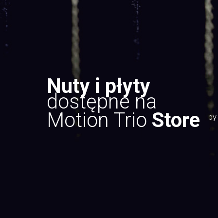
Nuty i płyty
dostępne na
Motion Trio
Store
by