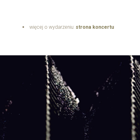
więcej o wydarzeniu:
strona koncertu