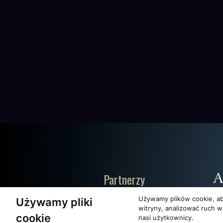
Partnerzy
Używamy plików cookie, ab
Używamy pliki
witryny, analizować ruch w
cookie
nasi użytkownicy.