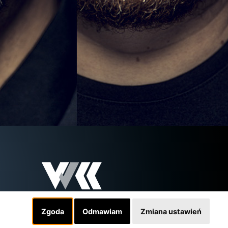
Zgoda
Odmawiam
Zmiana ustawień