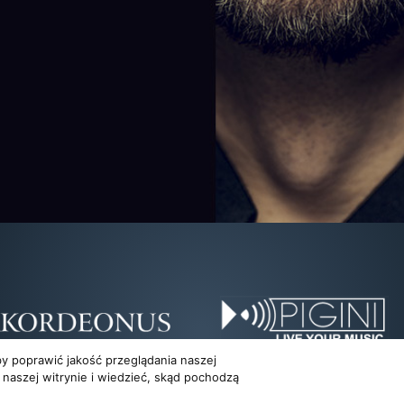
y poprawić jakość przeglądania naszej
 naszej witrynie i wiedzieć, skąd pochodzą