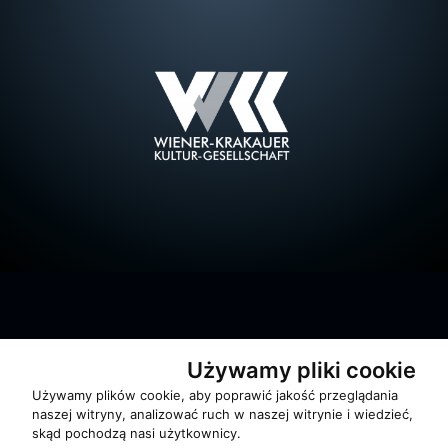
Używamy pliki cookie
O zespole
Używamy plików cookie, aby poprawić jakość przeglądania
naszej witryny, analizować ruch w naszej witrynie i wiedzieć,
MUZYKA I NUTY
skąd pochodzą nasi użytkownicy.