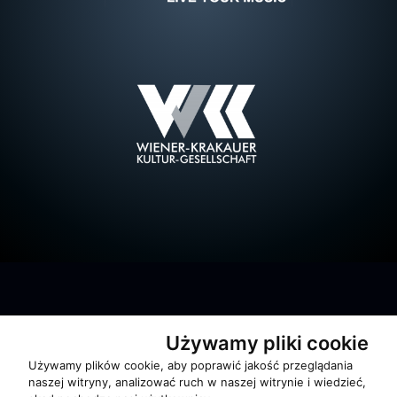
Używamy pliki cookie
Używamy plików cookie, aby poprawić jakość przeglądania
O zespole
naszej witryny, analizować ruch w naszej witrynie i wiedzieć,
MUZYKA I NUTY