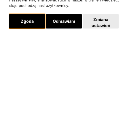
skąd pochodzą nasi użytkownicy.
POLITYKA PRYWATNOŚCI
Zmiana
Zgoda
Odmawiam
Dla organizatorów
ustawień
EVENTY
REPERTUAR KONCERTOWY
PROJEKTY REPERTUAROWE
Multimedia
FILMY
GALERIE
Linki
INSTAGRAM
SKLEP