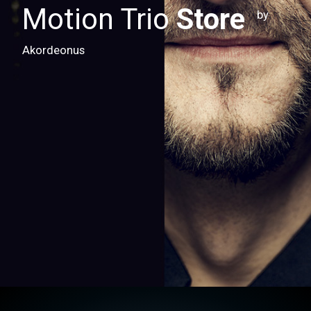
Motion Trio
Store
by
Akordeonus