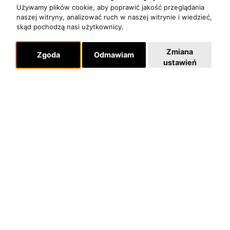
Pomoc
Używamy plików cookie, aby poprawić jakość przeglądania
naszej witryny, analizować ruch w naszej witrynie i wiedzieć,
KONTAKT
skąd pochodzą nasi użytkownicy.
POLITYKA PRYWATNOŚCI
Zmiana
Zgoda
Odmawiam
ustawień
Dla organizatorów
EVENTY
REPERTUAR KONCERTOWY
PROJEKTY REPERTUAROWE
Multimedia
FILMY
GALERIE
Linki
INSTAGRAM