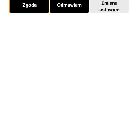
Zmiana
Zgoda
Odmawiam
ustawień
O zespole
MUZYKA I NUTY
NAGRODY
RECENZJE
Pomoc
KONTAKT
POLITYKA PRYWATNOŚCI
Dla organizatorów
EVENTY
REPERTUAR KONCERTOWY