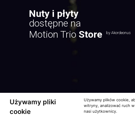
Nuty i płyty
dostępne na
Motion Trio
Store
by Akordeonus
Używamy plików cookie, ab
Używamy pliki
witryny, analizować ruch w
cookie
nasi użytkownicy.