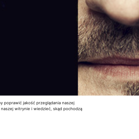
y poprawić jakość przeglądania naszej
 naszej witrynie i wiedzieć, skąd pochodzą