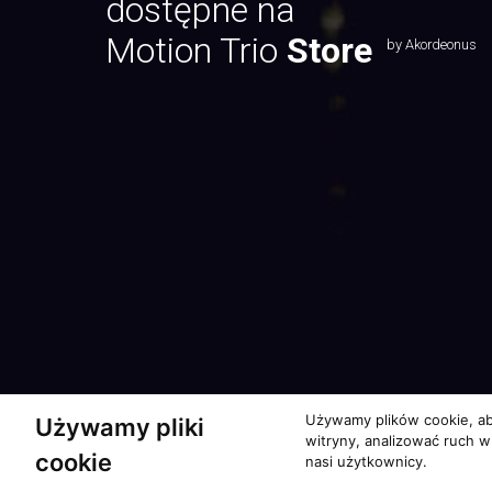
dostępne na
Motion Trio
Store
by Akordeonus
Używamy plików cookie, ab
Używamy pliki
witryny, analizować ruch w
cookie
nasi użytkownicy.