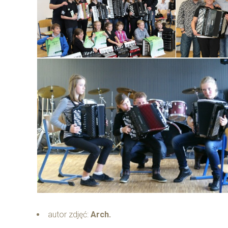
autor zdjęć:
Arch.