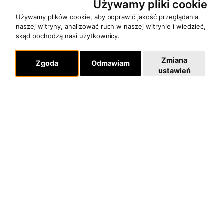
Używamy pliki cookie
Używamy plików cookie, aby poprawić jakość przeglądania
naszej witryny, analizować ruch w naszej witrynie i wiedzieć,
O zespole
skąd pochodzą nasi użytkownicy.
MUZYKA I NUTY
Zmiana
NAGRODY
Zgoda
Odmawiam
ustawień
RECENZJE
Pomoc
KONTAKT
POLITYKA PRYWATNOŚCI
Dla organizatorów
EVENTY
REPERTUAR KONCERTOWY
PROJEKTY REPERTUAROWE