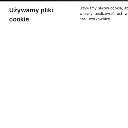
Partnerzy
Używamy plików cookie, ab
Używamy pliki
witryny, analizować ruch w
cookie
nasi użytkownicy.
O zespole
Pomoc
MUZYKA I NUTY
KONTAKT
NAGRODY
POLITYKA PRYW
RECENZJE