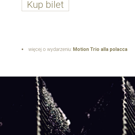
Kup bilet
więcej o wydarzeniu:
Motion Trio alla polacca