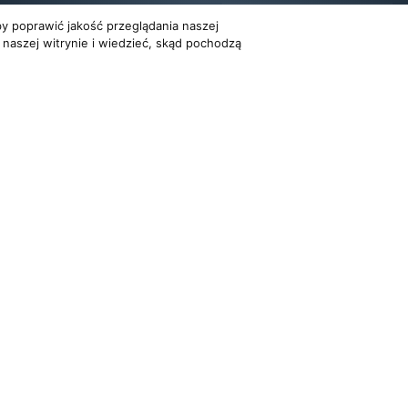
y poprawić jakość przeglądania naszej
 naszej witrynie i wiedzieć, skąd pochodzą
Dla organizatorów
Multimedia
EVENTY
FILMY
ATNOŚCI
REPERTUAR KONCERTOWY
GALERIE
PROJEKTY REPERTUAROWE