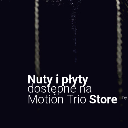
Nuty i płyty
dostępne na
Motion Trio
Store
by