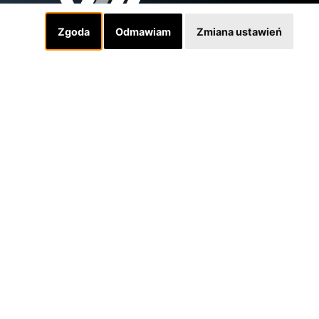
Zgoda
Odmawiam
Zmiana ustawień
Linki
INSTAGRAM
SKLEP