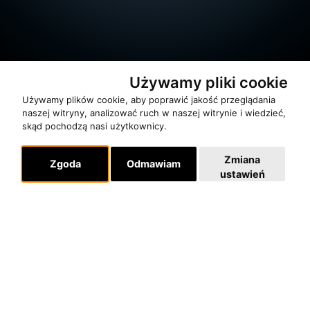
Używamy pliki cookie
Używamy plików cookie, aby poprawić jakość przeglądania
naszej witryny, analizować ruch w naszej witrynie i wiedzieć,
skąd pochodzą nasi użytkownicy.
O zespole
Zmiana
Zgoda
Odmawiam
MUZYKA I NUTY
ustawień
NAGRODY
RECENZJE
Pomoc
KONTAKT
POLITYKA PRYWATNOŚCI