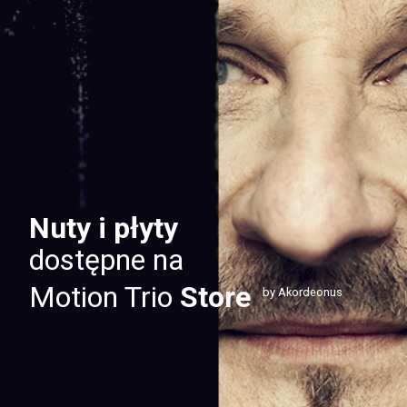
Nuty i płyty
dostępne na
Motion Trio
Store
by Akordeonus