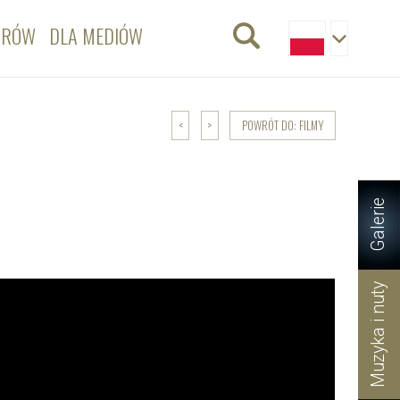
ORÓW
DLA MEDIÓW
POWRÓT DO: FILMY
<
>
Galerie
Muzyka i nuty