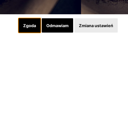
Zgoda
Odmawiam
Zmiana ustawień