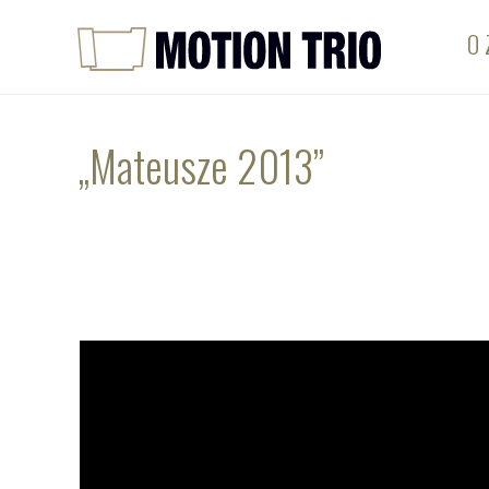
O 
„Mateusze 2013”